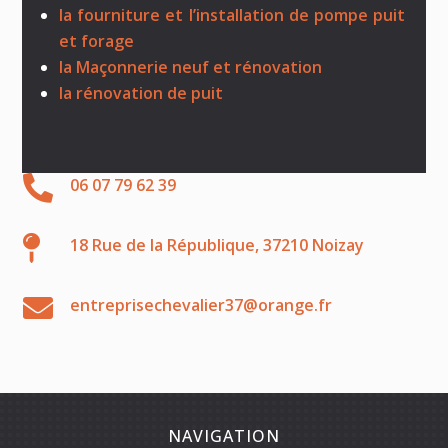
la fourniture et l’installation de pompe puit
et forage
la Maçonnerie neuf et rénovation
la rénovation de puit

06 07 79 62 39

18 Rue de la République, 37210 Noizay

entreprisechevalier37@orange.fr
NAVIGATION