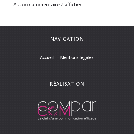
Aucun commentaire à afficher.
NAVIGATION
Accueil
Mentions légales
RÉALISATION