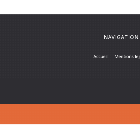
NAVIGATION
Accueil
Mentions lé
Rénovation de puit à Tours
Rénovat
Rénovation de puit dans le 37
Renforcement cave et falaise dans le 
Maçonnerie neuf et rénovation à Tou