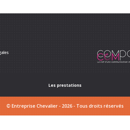
gales
Les prestations
ion de puit dans le 37230
Rénovation de puit dans le 372
© Entreprise Chevalier - 2026 - Tous droits réservés
400
Renforcement cave et falaise à Tours
Renforcement
37210
Renforcement cave et falaise dans le 37390
Renf
rs
Maçonnerie neuf et rénovation dans le 37230
Maçonn