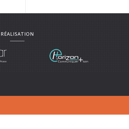
RÉALISATION
10
Rénovation de puit dans le 37390
 cave et falaise dans le 37230
orcement cave et falaise dans le 37400
erie neuf et rénovation dans le 37210